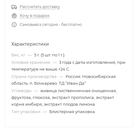
Рассчитать доставку
Хочу в подарок
Самовывоз сегодня - бесплатно
Характеристики
Вес, кг
—
5 г. (5 шт. по 1 г.).
Условия хранения
—
3 года с даты изготовления, при
температуре не выше +24 С.
Страна производства
—
Россия. Новосибирская
область. п. Бочкарево. ТД “Иван Да”
Углеводы
—
живица лиственничная очищенная,
фруктоза, глюкоза, экстракт прополиса, экстракт
корня имбиря, экстракт плодов лимона.
Тип упаковки
—
Блистерная упаковка