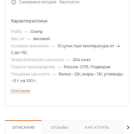
Самовывоз сегодня - бесплатно
Характеристики
Рыба
—
Осетр
Вес, кг
—
весовой
Условия хранения
—
15 суток при температуре от - 4
С до +5С
Энергетическая ценность
—
204 ккал
Страна производства
—
Россия. СПб, Подворье
Пищевая ценность
—
белки - 22г, жиры - 13г, углеводы
- 0 г. на 100 г.
Описание
ОПИСАНИЕ
ОТЗЫВЫ
КАК КУПИТЬ
ОП