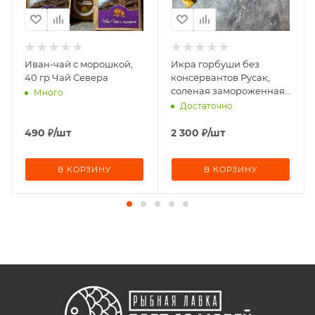
Иван-чай с морошкой,
Икра горбуши без
40 гр Чай Севера
консервантов Русак,
соленая замороженная
Много
200г Россия
Достаточно
490
₽
/шт
2 300
₽
/шт
В КОРЗИНУ
В КОРЗИНУ