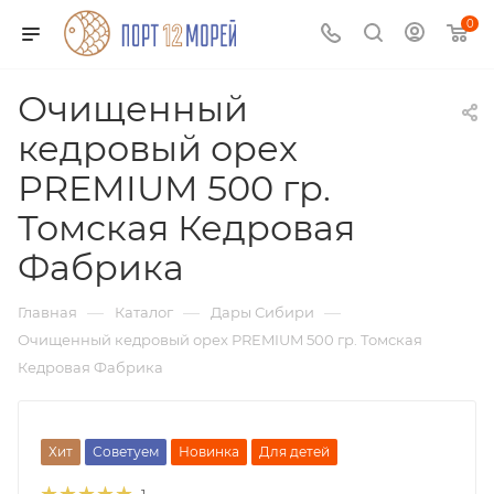
0
Очищенный
кедровый орех
PREMIUM 500 гр.
Томская Кедровая
Фабрика
—
—
—
Главная
Каталог
Дары Сибири
Очищенный кедровый орех PREMIUM 500 гр. Томская
Кедровая Фабрика
Хит
Советуем
Новинка
Для детей