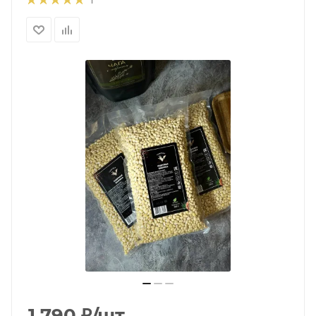
1
1 790
₽
/шт