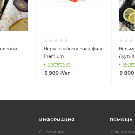
соленый
Нерка слабосоленая, филе
Нельма
Premium
Якутия
Достаточно
Мног
5 900
₽
/кг
9 800
ИНФОРМАЦИЯ
ПОМОЩЬ
О компании
Условия оп