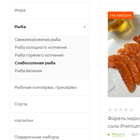
Икра
На завтрак
Рыба
Свежемороженая рыба
Рыба холодного копчения
Рыба горячего копчения
Слабосоленая рыба
Рыба вяленая
Рыбные консервы, пресервы
Соусы
Форель морс
Напитки
соли Premiu
Много
Арт.
Подарочные наборы