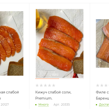
кая слабой
Кижуч слабой соли,
Филе с
m
Premium.
Баренц
: 20127
Много
Арт.: 20335
Доста