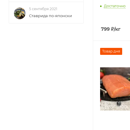
Достаточно
5 сентября 2021
Ставрида по-японски
799
₽
/кг
Товар дня