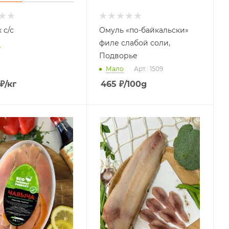
 с/с
Омуль «по-байкальски»
филе слабой соли,
о
Подворье
Мало
Арт.: 1509
₽
/кг
465
₽
/100g