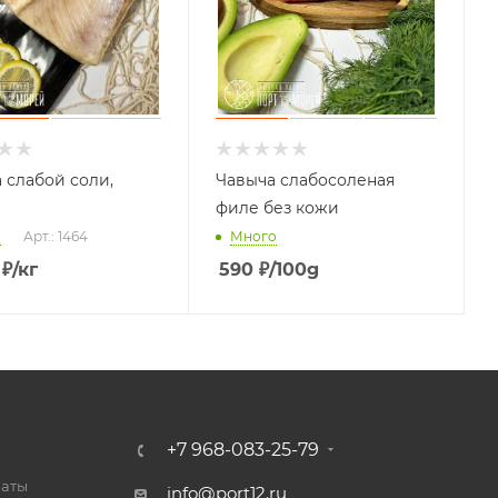
 слабой соли,
Чавыча слабосоленая
филе без кожи
о
Арт.: 1464
Много
₽
/кг
590
₽
/100g
+7 968-083-25-79
латы
info@port12.ru