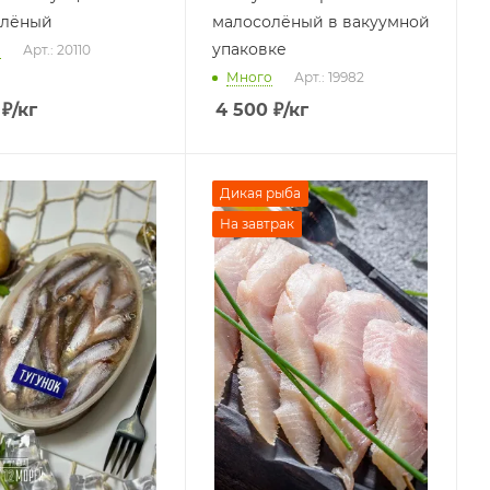
олёный
малосолёный в вакуумной
упаковке
о
Арт.: 20110
Много
Арт.: 19982
₽
/кг
4 500
₽
/кг
Дикая рыба
На завтрак