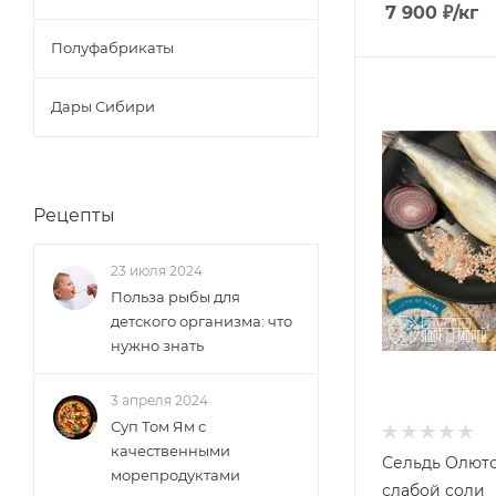
7 900
₽
/кг
Полуфабрикаты
Дары Сибири
Рецепты
23 июля 2024
Польза рыбы для
детского организма: что
нужно знать
3 апреля 2024
Суп Том Ям с
качественными
Сельдь Олют
морепродуктами
слабой соли