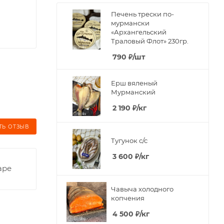
Печень трески по-
мурмански
«Архангельский
Траловый Флот» 230гр.
790
₽
/шт
Ерш вяленый
Мурманский
2 190
₽
/кг
ТЬ ОТЗЫВ
Тугунок с/с
3 600
₽
/кг
аре
Чавыча холодного
копчения
4 500
₽
/кг