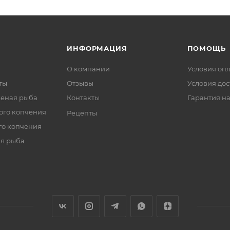
ИНФОРМАЦИЯ
ПОМОЩЬ
О компании
Условия оп
ты
Отзывы
Условия дос
еная рыба
Контакты
Гарантия на
ого копчения
Рецепты
го копчения
я рыба