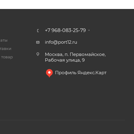
+7 968-083-25-79
латы
info@port12.ru
тавки
Москва, п. Первомайское,
 товар
Рабочая улица, 9
Профиль Яндекс.Карт