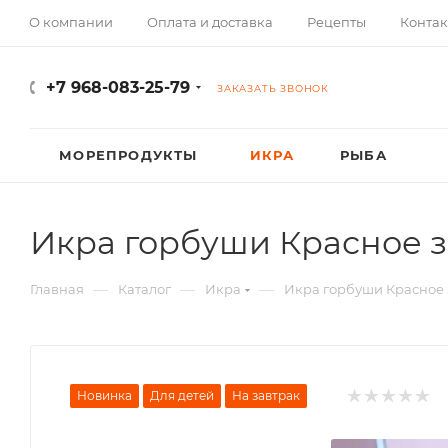
О компании
Оплата и доставка
Рецепты
Контак
+7 968-083-25-79
ЗАКАЗАТЬ ЗВОНОК
МОРЕПРОДУКТЫ
ИКРА
РЫБА
Икра горбуши Красное з
—
—
—
Главная
Каталог
Икра
Икра горбуши Красное 
Новинка
Для детей
На завтрак