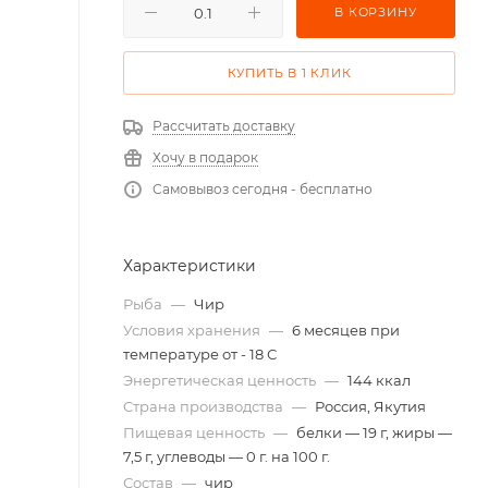
В КОРЗИНУ
КУПИТЬ В 1 КЛИК
Рассчитать доставку
Хочу в подарок
Самовывоз сегодня - бесплатно
Характеристики
Рыба
—
Чир
Условия хранения
—
6 месяцев при
температуре от - 18 С
Энергетическая ценность
—
144 ккал
Страна производства
—
Россия, Якутия
Пищевая ценность
—
белки — 19 г, жиры —
7,5 г, углеводы — 0 г. на 100 г.
Состав
—
чир