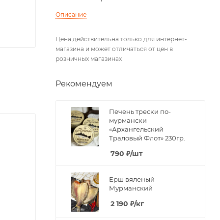
Описание
Цена действительна только для интернет-
магазина и может отличаться от цен в
розничных магазинах
Рекомендуем
Печень трески по-
мурмански
«Архангельский
Траловый Флот» 230гр.
790
₽
/шт
Ерш вяленый
Мурманский
2 190
₽
/кг