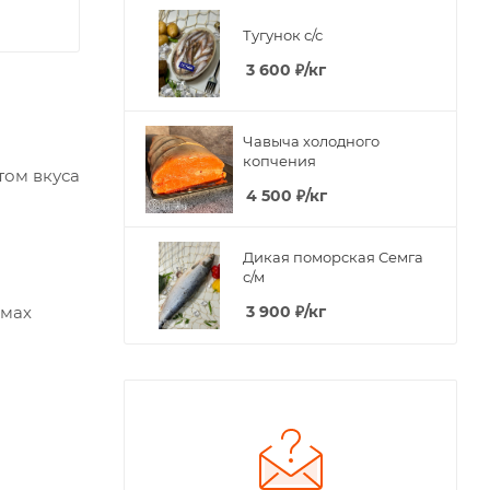
Тугунок с/с
3 600
₽
/кг
Чавыча холодного
копчения
том вкуса
4 500
₽
/кг
Дикая поморская Семга
с/м
3 900
₽
/кг
ммах