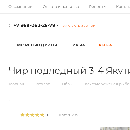
О компании
Оплата и доставка
Рецепты
Контак
+7 968-083-25-79
ЗАКАЗАТЬ ЗВОНОК
МОРЕПРОДУКТЫ
ИКРА
РЫБА
Чир подледный 3-4 Якути
—
—
—
Главная
Каталог
Рыба
Свежемороженая рыба
Код:
20285
1