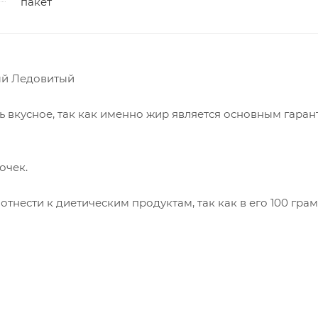
пакет
ный Ледовитый
ь вкусное, так как именно жир является основным гаран
очек.
тнести к диетическим продуктам, так как в его 100 гра