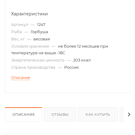
Характеристики
Артикул
—
1247
Рыба
—
Горбуша
Вес, кг
—
весовая
Условия хранения
—
не более 12 месяцев при
температуре не выше -18С
Энергетическая ценность
—
203 ккал
Страна производства
—
Россия
Описание
ОПИСАНИЕ
ОТЗЫВЫ
КАК КУПИТЬ
ОП